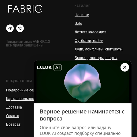
каталог
Новинки
Sale
Летняя коллекция
Футболки, майки
Товарный знак FABRIC13
все права защищены
Худи, лонгсливы, свитшоты
Брюки, джоггеры, шорты
Аксессуары
покупателям
о бренде
Подарочные сертификаты
Контакты
Карта лояльности
Команда
Доставка
Магазины
Оплата
Производство
Возврат
Сотрудничество