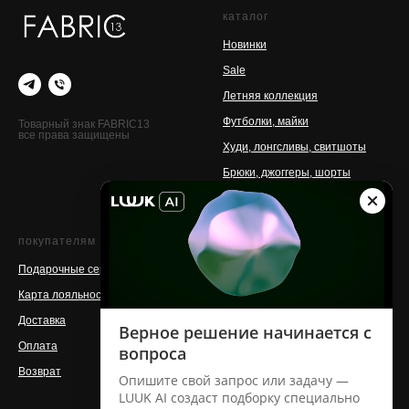
каталог
Новинки
Sale
Летняя коллекция
Футболки, майки
Товарный знак FABRIC13
все права защищены
Худи, лонгсливы, свитшоты
Брюки, джоггеры, шорты
Аксессуары
покупателям
о бренде
Подарочные сертификаты
Контакты
Карта лояльности
Команда
Доставка
Магазины
Оплата
Производство
Возврат
Сотрудничество