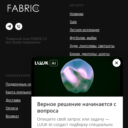
каталог
Новинки
Sale
Летняя коллекция
Футболки, майки
Товарный знак FABRIC13
все права защищены
Худи, лонгсливы, свитшоты
Брюки, джоггеры, шорты
Аксессуары
покупателям
о бренде
Подарочные сертификаты
Контакты
Карта лояльности
Команда
Доставка
Магазины
Оплата
Производство
Возврат
Сотрудничество