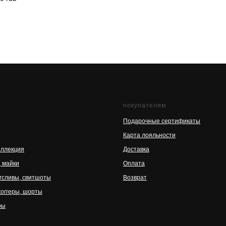
покупателям
Подарочные сертификаты
Карта лояльности
оллекция
Доставка
, майки
Оплата
нгсливы, свитшоты
Возврат
жоггеры, шорты
ры