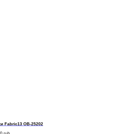
и Fabric13 OB-25202
00
rub