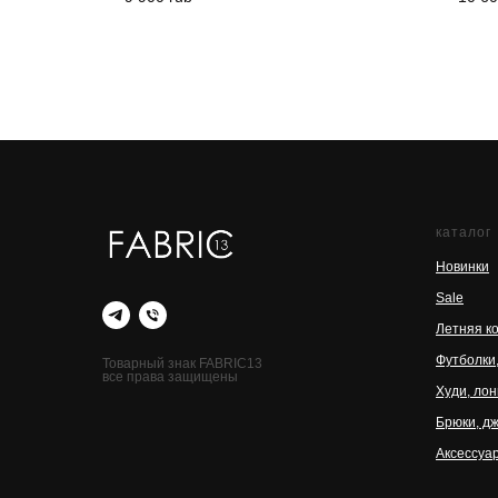
каталог
Новинки
Sale
Летняя к
Футболки
Товарный знак FABRIC13
все права защищены
Худи, ло
Брюки, д
Аксессуа