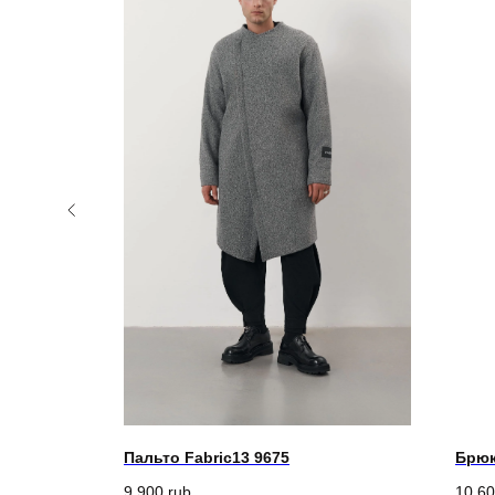
Пальто Fabric13 9675
Брюк
9 900
rub
10 6