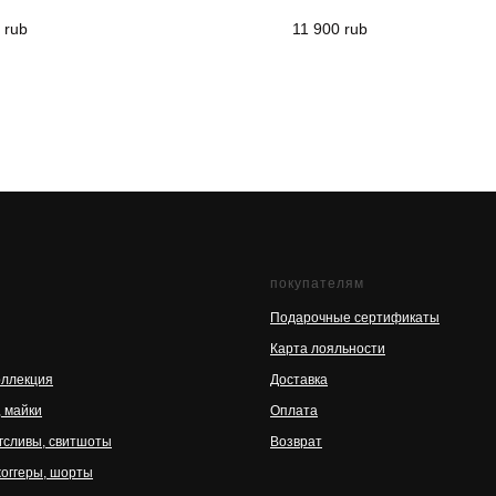
rub
11 900
rub
покупателям
Подарочные сертификаты
Карта лояльности
оллекция
Доставка
, майки
Оплата
нгсливы, свитшоты
Возврат
жоггеры, шорты