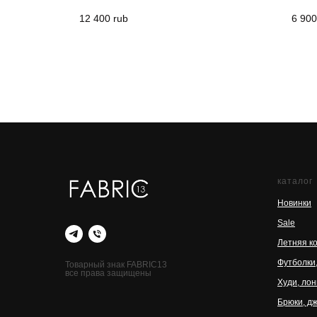
12 400
rub
6 900
каталог
Новинки
Sale
Летняя к
Футболки
Товарный знак FABRIC13
все права защищены
Худи, ло
Брюки, д