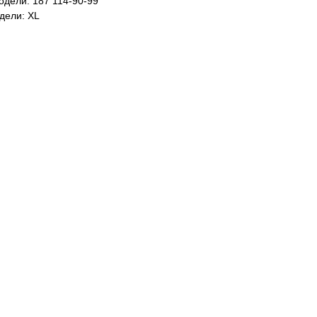
дели: 187 114-90-99
дели: XL