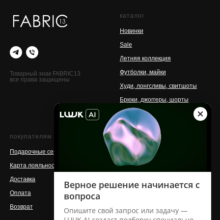
каталог
Новинки
Sale
Летняя коллекция
Футболки, майки
Товарный знак FABRIC13
все права защищены
Худи, лонгсливы, свитшоты
Брюки, джоггеры, шорты
Аксессуары
покупателям
о бренде
Подарочные сертификаты
Контакты
Карта лояльности
Команда
Доставка
Магазины
Оплата
Производство
Возврат
Сотрудничество