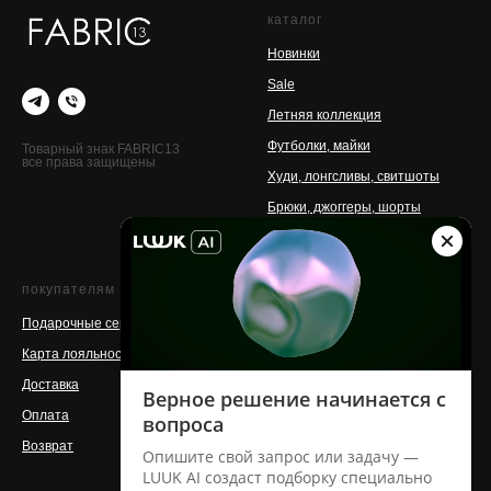
каталог
Новинки
Sale
Летняя коллекция
Футболки, майки
Товарный знак FABRIC13
все права защищены
Худи, лонгсливы, свитшоты
Брюки, джоггеры, шорты
Аксессуары
покупателям
о бренде
Подарочные сертификаты
Контакты
Карта лояльности
Команда
Доставка
Магазины
Оплата
Производство
Возврат
Сотрудничество