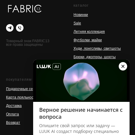
каталог
Новинки
Sale
Летняя коллекция
Футболки, майки
Товарный знак FABRIC13
все права защищены
Худи, лонгсливы, свитшоты
Брюки, джоггеры, шорты
Аксессуары
покупателям
о бренде
Подарочные сертификаты
Контакты
Карта лояльности
Команда
Доставка
Магазины
Оплата
Производство
Возврат
Сотрудничество