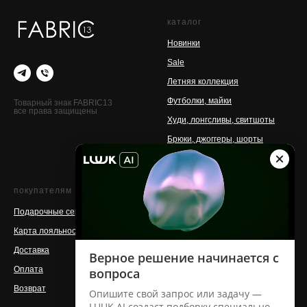
каталог
Новинки
Sale
Летняя коллекция
Футболки, майки
Товарный знак FABRIC13
все права защищены
Худи, лонгсливы, свитшоты
Брюки, джоггеры, шорты
Аксессуары
покупателям
о бренде
Подарочные сертификаты
Контакты
Карта лояльности
Команда
Доставка
Магазины
Оплата
Производство
Возврат
Сотрудничество