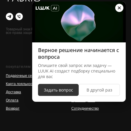
Новинки
Sale
Летняя коллекция
Футболки, майки
Товарный знак FABRIC13
все права защищены
Худи, лонгсливы, свитшоты
Брюки, джоггеры, шорты
Аксессуары
покупателям
о бренде
Подарочные сертификаты
Контакты
Карта лояльности
Команда
Доставка
Магазины
Оплата
Производство
Возврат
Сотрудничество