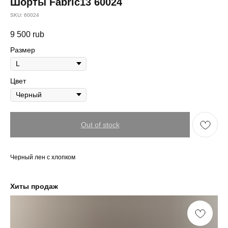
Шорты Fabric13 60024
SKU:
60024
9 500
rub
Размер
Цвет
Out of stock
Черный лен с хлопком
Хиты продаж
Бо
12