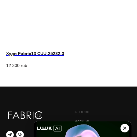
Худи Fabric13 CUU-25232-3
Бр
12 300
rub
7 
каталог
Новинки
Sale