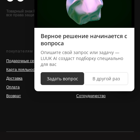
Летняя коллекция
Футболки, майки
Товарный знак FABRIC13
все права защищены
Худи, лонгсливы, свитшоты
Брюки, джоггеры, шорты
Аксессуары
покупателям
о бренде
Подарочные сертификаты
Контакты
Карта лояльности
Команда
Доставка
Магазины
Оплата
Производство
Возврат
Сотрудничество