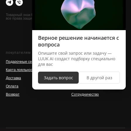
Летняя коллекция
Футболки, майки
Товарный знак FABRIC13
все права защищены
Худи, лонгсливы, свитшоты
Брюки, джоггеры, шорты
Аксессуары
покупателям
о бренде
Подарочные сертификаты
Контакты
Карта лояльности
Команда
Доставка
Магазины
Оплата
Производство
Возврат
Сотрудничество