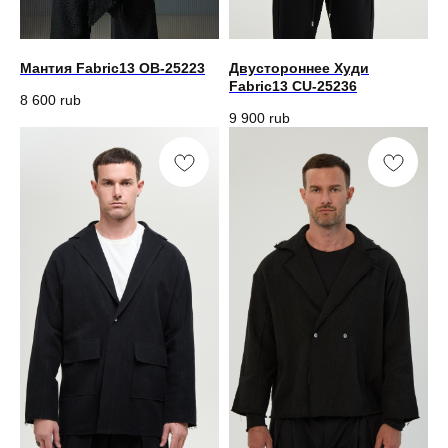
Мантия Fabric13 OB-25223
Двустороннее Худи
Fabric13 CU-25236
8 600
rub
9 900
rub