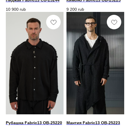
Пиджак Fabric13 CU-25244
Кимоно Fabric13 OB-25225
10 900
rub
9 200
rub
Рубашка Fabric13 OB-25220
Мантия Fabric13 OB-25223