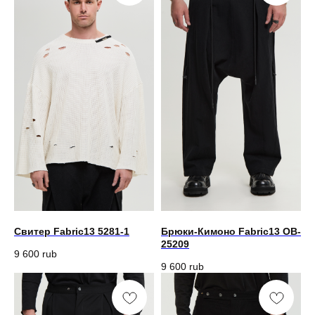
Свитер Fabric13 5281-1
Брюки-Кимоно Fabric13 OB-
25209
9 600
rub
9 600
rub