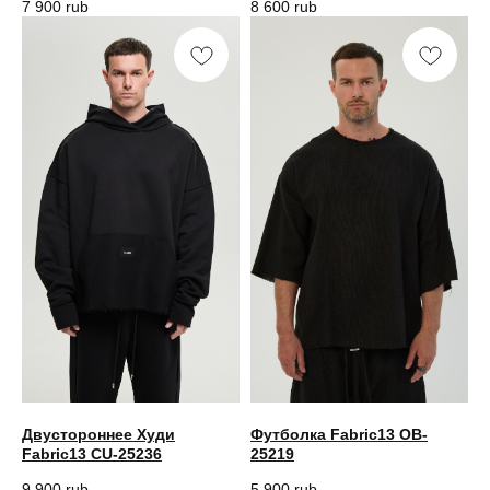
7 900
rub
8 600
rub
Двустороннее Худи
Футболка Fabric13 OB-
Fabric13 CU-25236
25219
9 900
rub
5 900
rub